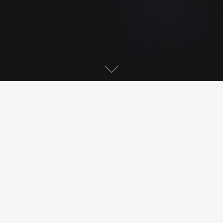
Parution dans "l'Eau,
l'Industrie, les Nuisances"
n°489
Nous avons été sollicités pour un article sur les