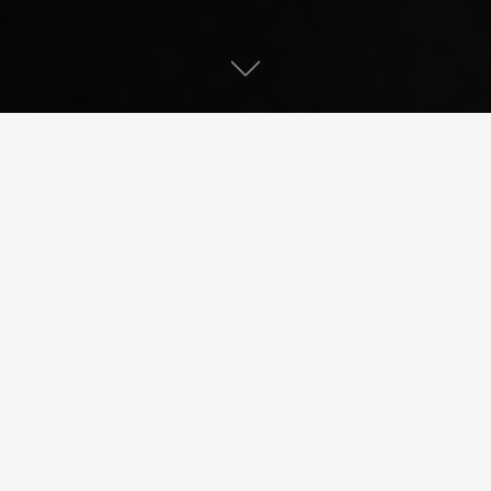
Interventions
Nettoyage chimique
Echangeurs
Des procédures
chimiques
adaptées à tous
types d’échangeurs