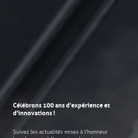
tées
nels
l &
es
Célébrons 100 ans d'expérience et
des
d'innovations !
Notre pro
Spécialist
Interventi
Prestation
nettoyage
des efflue
nombreux 
milieu radi
Suivez les actualités mises à l'honneur
Découvrez 
Découvrez 